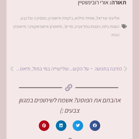
תאורה:
אורי רובינשטיין
אליעזר שדיאל
,
אמיתי מילוא
,
ביקורת תיאטרון
,
המסיבה של גבע
,
הצגות ביפו
,
הצגות בתל אביב
,
פרינג'
,
תיאטרון אינטראקטיבי
,
תיאטרון
הבית
כתיבה בתנועה – על הקשר בין הליכה וכתיבה
שלישייה במי במול, תיאטרון קרוב / כשהאמנות ניצבת בתווך
אהבתם את הפוסט? אשמח לשיתופים במגוון
צבעים :)