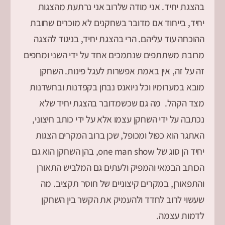
בהצגת יחיד. אני מודה שלרוב אני נרתעת מהצגות
יחיד, בייחוד אם מדובר בשחקנים לא מוכרים שחובת
ההוכחה עוד עליהם. הרי בהצגת יחיד, בניגוד להצגה
מרובת משתתפים שנתמכים אחד על ידי השני ומחפים
זה על זה, אין באמת אפשרות לעגל פינות. השחקן
מובא במערומיו וכל ניואנס נבחן בקפדנות ובחשדנות
מצד הקהל. מה גם שכשמדובר בהצגת יחיד שלא
נכתבה על ידי השחקן עצמו אלא על ידי כותב חיצוני,
האתגר הוא כפול ומכופל, שכן ברוב המקרים הצגות
יחיד הן סוג של one man show, בהן השחקן הוא גם
הכותב הבמאי והמפיק ולעתים גם המלביש התאורן
והתפאורן, במקרים קיצוניים של חוסר תקציב. מה
שעשוי לרוב לחדד ולהעמיק את הקשר בין השחקן
לדמות עצמה.