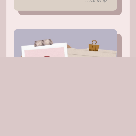
קראו עוד...
פסטיבל תיאטרון קצר, צוותא, חלק 1
/ דרמה וקומדיה בכפיפה אחת