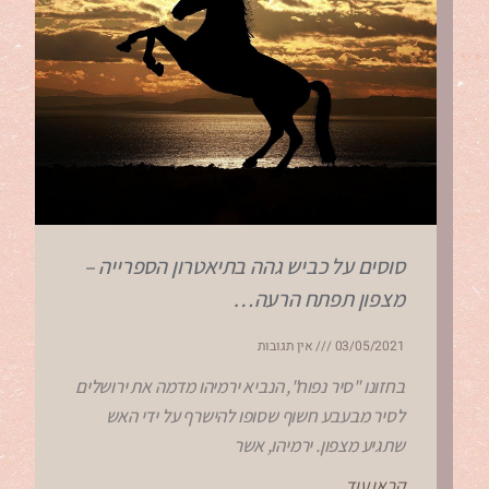
סוסים על כביש גהה בתיאטרון הספרייה –
מצפון תפתח הרעה…
03/05/2021
אין תגובות
בחזונו "סיר נפוח", הנביא ירמיהו מדמה את ירושלים
לסיר מבעבע חשוף שסופו להישרף על ידי האש
שתגיע מצפון. ירמיהו, אשר
קראו עוד...