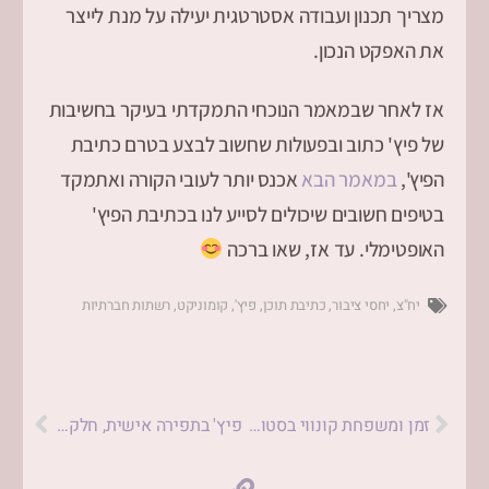
מצריך תכנון ועבודה אסטרטגית יעילה על מנת לייצר
את האפקט הנכון.
אז לאחר שבמאמר הנוכחי התמקדתי בעיקר בחשיבות
של פיץ' כתוב ובפעולות שחשוב לבצע בטרם כתיבת
הפיץ',
במאמר הבא
אכנס יותר לעובי הקורה ואתמקד
בטיפים חשובים שיכולים לסייע לנו בכתיבת הפיץ'
האופטימלי. עד אז, שאו ברכה
יח"צ
,
יחסי ציבור
,
כתיבת תוכן
,
פיץ'
,
קומוניקט
,
רשתות חברתיות
זמן ומשפחת קונווי בסטודיו למשחק של יורם לוינשטיין / זעקת הזמן
פיץ' בתפירה אישית, חלק 2 / 12 טיפים לכתיבת פיץ'