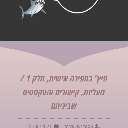
פיץ' בתפירה אישית, חלק 1 /
מעליות, קישורים והטקסטים
שביניהם
אסנת יששכרוף
25/05/2021